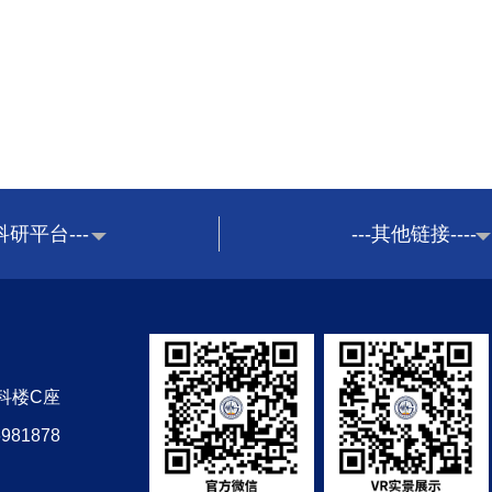
-科研平台---
---其他链接----
科楼C座
981878