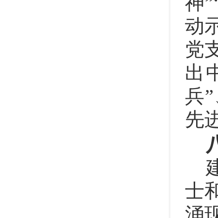
神
动
党
出
兵
先
士
涌