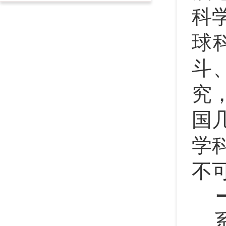
科
球
斗
究
国
学
不