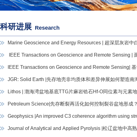
科研进展
Research
Marine Geoscience and Energy Resources | 超深
​ IEEE Transactions on Geoscience and Remote Sensi
IEEE Transactions on Geoscience and Remote Sens
JGR: Solid Earth |先存地壳非均质体和差异伸展如何塑造
Lithos | 渤海湾盆地基底TTG片麻岩锆石Hf-O同位素与元素
Petroleum Science|先存断裂再活化如何控制裂谷盆地
7...
Geophysics |An improved C3 coherence algorithm using struc
Journal of Analytical and Applied Pyrolysis |松辽