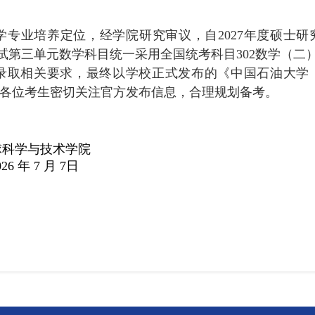
学专业培养定位，经学院研究审议，自
2027
年度硕士研
试第三单元数学科目统一采用全国统考科目
302
数学（二
录取相关要求，最终以学校正式发布的《中国石油大学
各位考生密切关注官方发布信息，合理规划备考。
球科学与技术学院
026
年
7
月
7
日